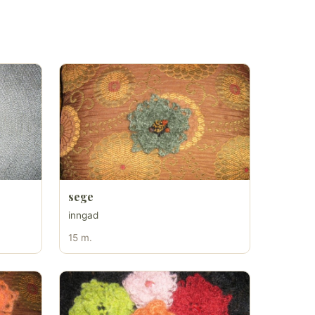
sege
inngad
15 m.