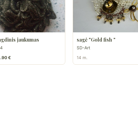
gdinis jaukumas
sagė "Gold fish "
74
SD-Art
.90 €
14 m.