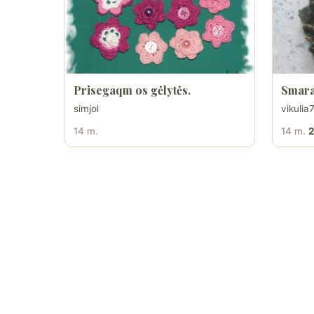
Prisegaqm os gėlytės.
Smara
simjol
vikulia
14 m.
14 m.
2