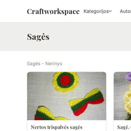
Craftworkspace
Kategorijos
Autor
Sagės
Sagės - Nerinys
Nertos trispalvės sagės
Sagė.