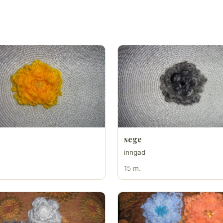
sege
inngad
15 m.