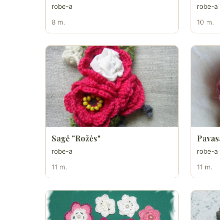
robe-a
robe-a
8 m.
10 m.
Sagė "Rožės"
Pavasa
robe-a
robe-a
11 m.
11 m.