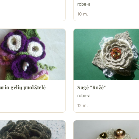
robe-a
10 m.
rio gėlių puokštelė
Sagė "Rožė"
robe-a
12 m.