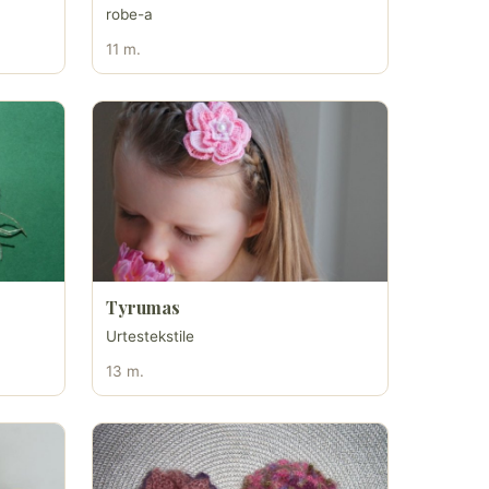
robe-a
11 m.
Tyrumas
Urtestekstile
13 m.