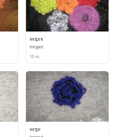
seges
inngad
15 m.
sege