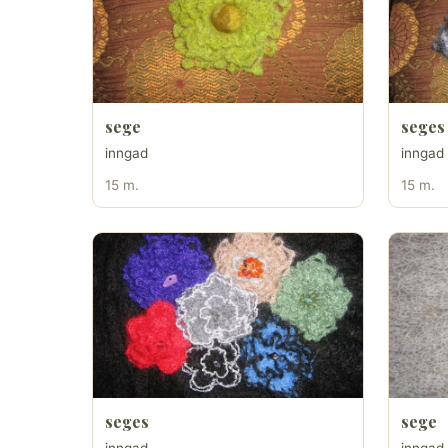
sege
seges
inngad
inngad
15 m.
15 m.
seges
sege