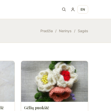
EN
Pradžia
/
Nerinys
/
Sagės
lė
Gėlių puokštė