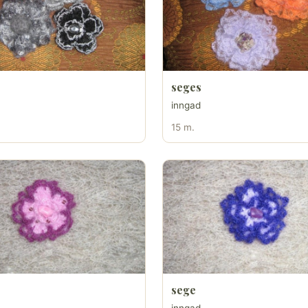
seges
inngad
15 m.
sege