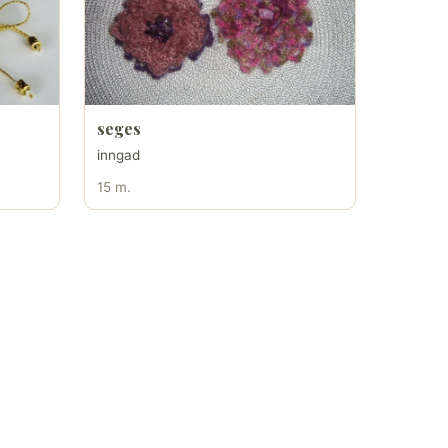
seges
inngad
15 m.