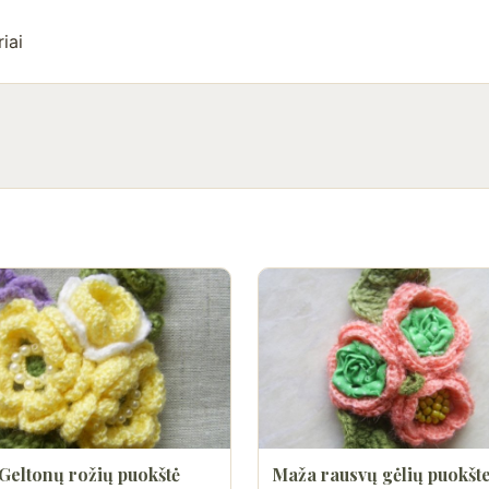
iai
 Geltonų rožių puokštė
Maža rausvų gėlių puokšte