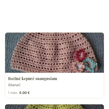
Rožinė kepurė suaugusiam
GitanaC
1 mėn.
5.00 €