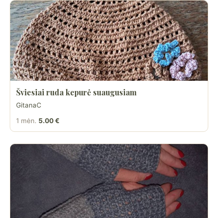
Šviesiai ruda kepurė suaugusiam
GitanaC
1 mėn.
5.00 €