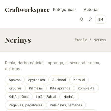
Craftworkspace
Kategorijos
Autoriai
EN
Nerinys
Pradžia
/
Nerinys
Rankų darbo nėriniai – apranga, aksesuarai ir namų
dekoras.
Apavas
Apyrankės
Auskarai
Karoliai
Kepurės
Kilimėliai
Kita apranga
Komplektai
Krikšto rūbai
Lėlės, žaislai
Nėriniai
Pagalvės, pagalvėlės
Palaidinės, liemenės