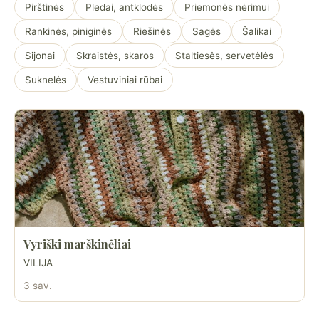
Pirštinės
Pledai, antklodės
Priemonės nėrimui
Rankinės, piniginės
Riešinės
Sagės
Šalikai
Sijonai
Skraistės, skaros
Staltiesės, servetėlės
Suknelės
Vestuviniai rūbai
Vyriški marškinėliai
VILIJA
3 sav.