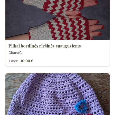
Pilkai bordinės riešinės suaugusiems
GitanaC
1 mėn.
10.00 €