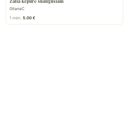
Žalia kepurė suaugusiam
GitanaC
1 mėn.
5.00 €