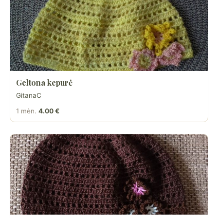
Geltona kepurė
GitanaC
1 mėn.
4.00 €