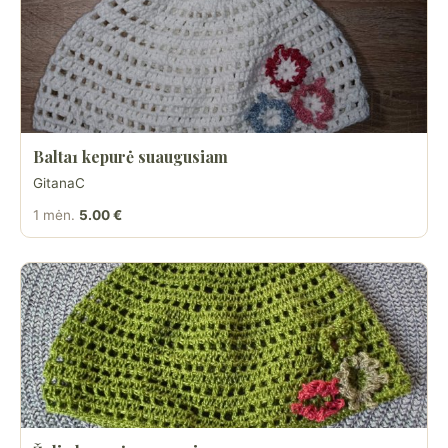
Balta1 kepurė suaugusiam
GitanaC
1 mėn.
5.00 €