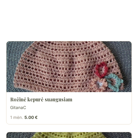
Rožinė kepurė suaugusiam
GitanaC
1 mėn.
5.00 €