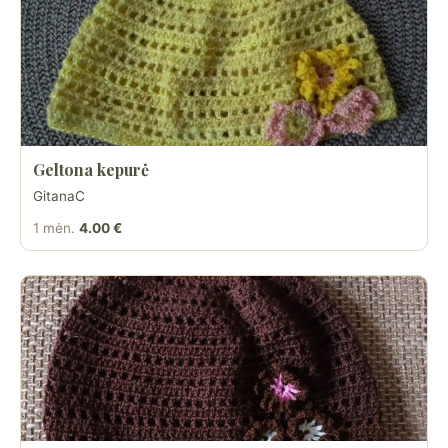
Geltona kepurė
GitanaC
1 mėn.
4.00 €