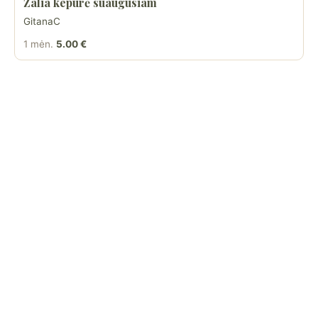
Žalia kepurė suaugusiam
GitanaC
1 mėn.
5.00 €