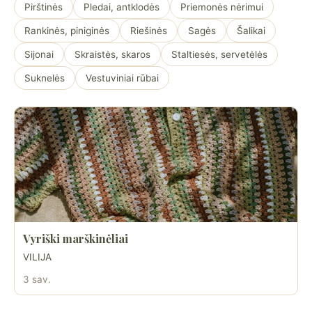
Pirštinės
Pledai, antklodės
Priemonės nėrimui
Rankinės, piniginės
Riešinės
Sagės
Šalikai
Sijonai
Skraistės, skaros
Staltiesės, servetėlės
Suknelės
Vestuviniai rūbai
Vyriški marškinėliai
VILIJA
3 sav.