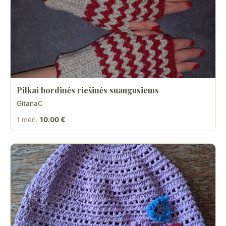
Pilkai bordinės riešinės suaugusiems
GitanaC
1 mėn.
10.00 €