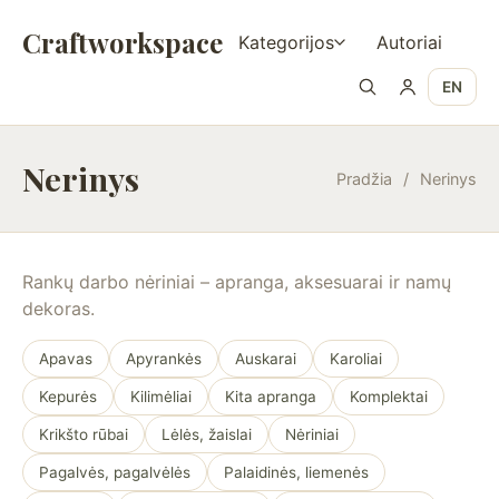
Craftworkspace
Kategorijos
Autoriai
EN
Nerinys
Pradžia
/
Nerinys
Rankų darbo nėriniai – apranga, aksesuarai ir namų
dekoras.
Apavas
Apyrankės
Auskarai
Karoliai
Kepurės
Kilimėliai
Kita apranga
Komplektai
Krikšto rūbai
Lėlės, žaislai
Nėriniai
Pagalvės, pagalvėlės
Palaidinės, liemenės