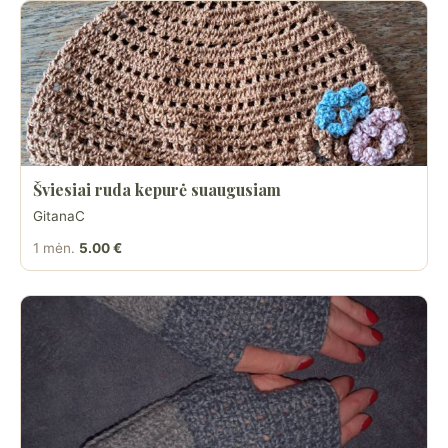
Šviesiai ruda kepurė suaugusiam
GitanaC
1 mėn.
5.00 €