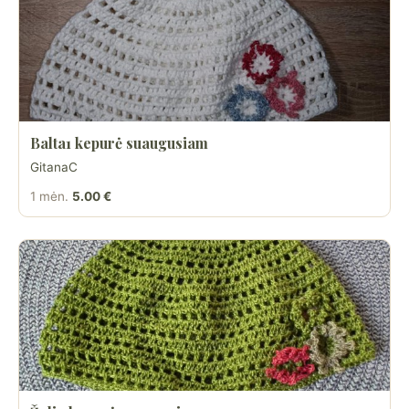
Balta1 kepurė suaugusiam
GitanaC
1 mėn.
5.00 €