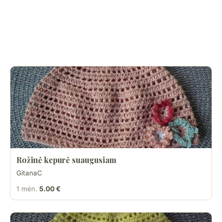
Rožinė kepurė suaugusiam
GitanaC
1 mėn.
5.00 €