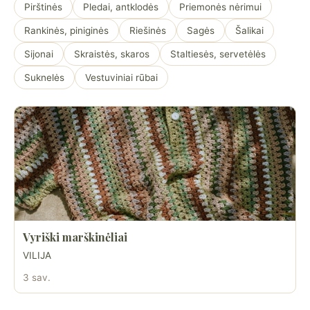
Pirštinės
Pledai, antklodės
Priemonės nėrimui
Rankinės, piniginės
Riešinės
Sagės
Šalikai
Sijonai
Skraistės, skaros
Staltiesės, servetėlės
Suknelės
Vestuviniai rūbai
Vyriški marškinėliai
VILIJA
3 sav.