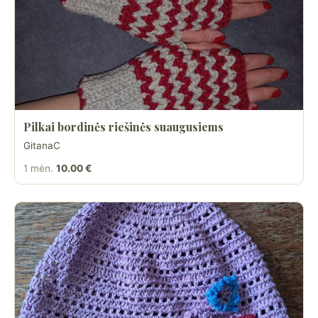
Pilkai bordinės riešinės suaugusiems
GitanaC
1 mėn.
10.00 €