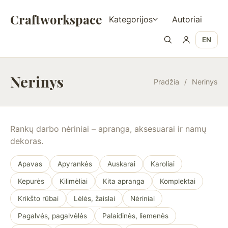
Craftworkspace
Kategorijos
Autoriai
EN
Nerinys
Pradžia
/
Nerinys
Rankų darbo nėriniai – apranga, aksesuarai ir namų
dekoras.
Apavas
Apyrankės
Auskarai
Karoliai
Kepurės
Kilimėliai
Kita apranga
Komplektai
Krikšto rūbai
Lėlės, žaislai
Nėriniai
Pagalvės, pagalvėlės
Palaidinės, liemenės