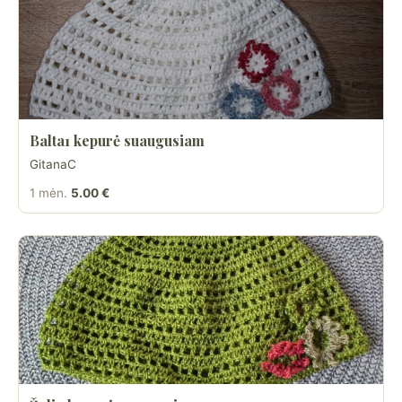
Balta1 kepurė suaugusiam
GitanaC
1 mėn.
5.00 €