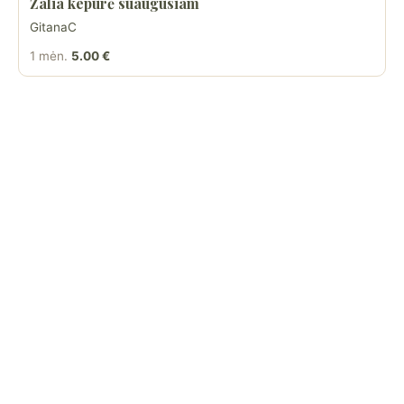
Žalia kepurė suaugusiam
GitanaC
1 mėn.
5.00 €