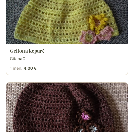
Geltona kepurė
GitanaC
1 mėn.
4.00 €