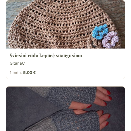
Šviesiai ruda kepurė suaugusiam
GitanaC
1 mėn.
5.00 €