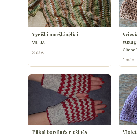
Vyriški marškinėliai
Šviesi
suaug
VILIJA
Gitana
3 sav.
1 mėn.
Pilkai bordinės riešinės
Violet