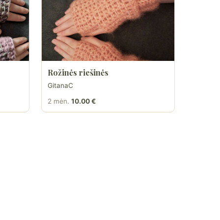
Rožinės riešinės
GitanaC
2 mėn.
10.00 €