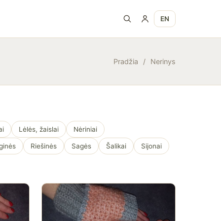
EN
Pradžia
/
Nerinys
ai
Lėlės, žaislai
Nėriniai
ginės
Riešinės
Sagės
Šalikai
Sijonai