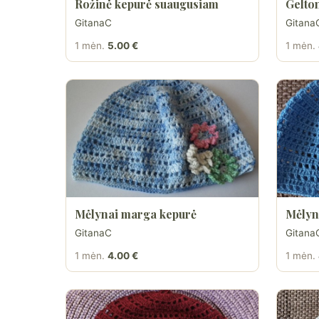
Rožinė kepurė suaugusiam
Gelto
GitanaC
Gitana
1 mėn.
5.00 €
1 mėn.
Mėlynai marga kepurė
Mėlyn
GitanaC
Gitana
1 mėn.
4.00 €
1 mėn.