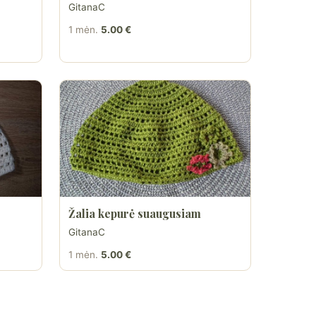
GitanaC
1 mėn.
5.00 €
Žalia kepurė suaugusiam
GitanaC
1 mėn.
5.00 €