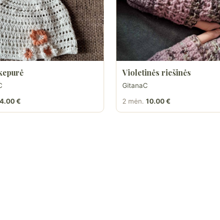
 kepurė
Violetinės riešinės
C
GitanaC
4.00 €
2 mėn.
10.00 €