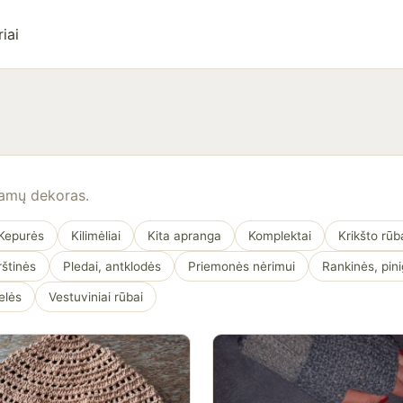
iai
namų dekoras.
Kepurės
Kilimėliai
Kita apranga
Komplektai
Krikšto rūb
rštinės
Pledai, antklodės
Priemonės nėrimui
Rankinės, pini
elės
Vestuviniai rūbai