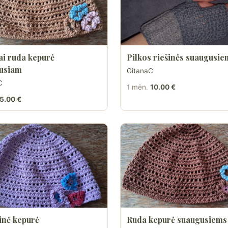
ai ruda kepurė
Pilkos riešinės suaugusie
usiam
GitanaC
C
1 mėn.
10.00 €
5.00 €
inė kepurė
Ruda kepurė suaugusiems