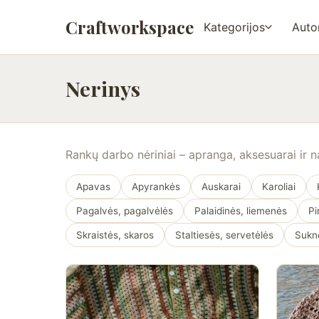
Craftworkspace
Kategorijos
Autor
Nerinys
Rankų darbo nėriniai – apranga, aksesuarai ir 
Apavas
Apyrankės
Auskarai
Karoliai
Pagalvės, pagalvėlės
Palaidinės, liemenės
Pi
Skraistės, skaros
Staltiesės, servetėlės
Sukn