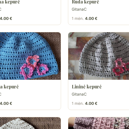
na kepurė
Ruda kepurė
C
GitanaC
4.00 €
1 mėn.
4.00 €
a kepurė
Lininė kepurė
C
GitanaC
4.00 €
1 mėn.
4.00 €