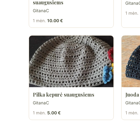
suaugusiems
Gitana
GitanaC
1 mėn.
1 mėn.
10.00 €
Pilka kepurė suaugusiems
Juoda
GitanaC
Gitana
1 mėn.
5.00 €
1 mėn.