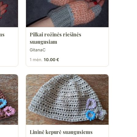
ms
Pilkai rožinės riešinės
suaugusiam
GitanaC
1 mėn.
10.00 €
Lininė kepurė suaugusiems