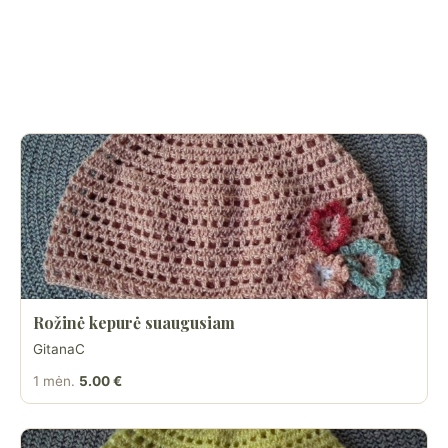
Rožinė kepurė suaugusiam
GitanaC
1 mėn.
5.00 €