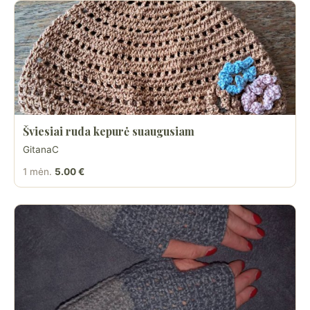
Šviesiai ruda kepurė suaugusiam
GitanaC
1 mėn.
5.00 €