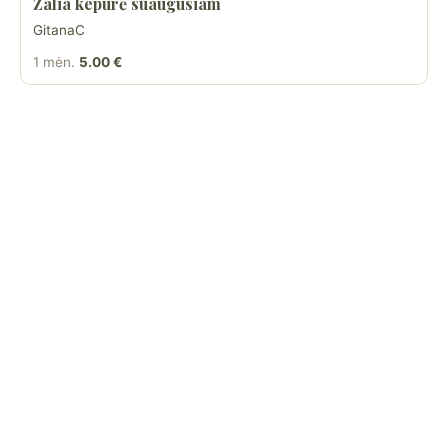
Žalia kepurė suaugusiam
GitanaC
1 mėn.
5.00 €