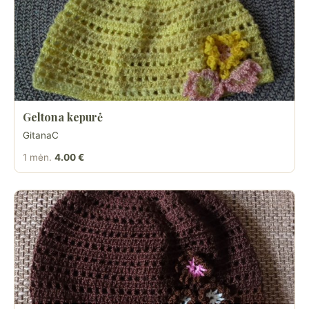
Geltona kepurė
GitanaC
1 mėn.
4.00 €