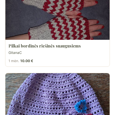
Pilkai bordinės riešinės suaugusiems
GitanaC
1 mėn.
10.00 €