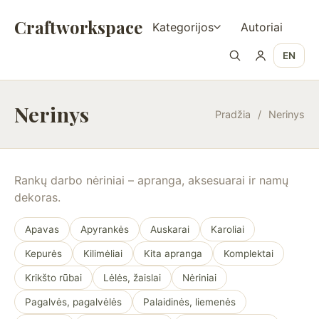
Craftworkspace
Kategorijos
Autoriai
EN
Nerinys
Pradžia
/
Nerinys
Rankų darbo nėriniai – apranga, aksesuarai ir namų
dekoras.
Apavas
Apyrankės
Auskarai
Karoliai
Kepurės
Kilimėliai
Kita apranga
Komplektai
Krikšto rūbai
Lėlės, žaislai
Nėriniai
Pagalvės, pagalvėlės
Palaidinės, liemenės