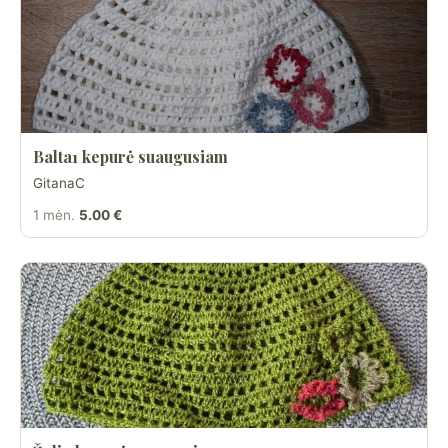
Balta1 kepurė suaugusiam
GitanaC
1 mėn.
5.00 €