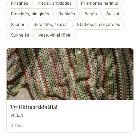
Pirštinės
Pledai, antklodės
Priemonės nėrimui
Rankinės, piniginės
Riešinės
Sagės
Šalikai
Sijonai
Skraistės, skaros
Staltiesės, servetėlės
Suknelės
Vestuviniai rūbai
Vyriški marškinėliai
VILIJA
3 sav.