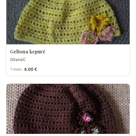
Geltona kepurė
GitanaC
1 mėn.
4.00 €