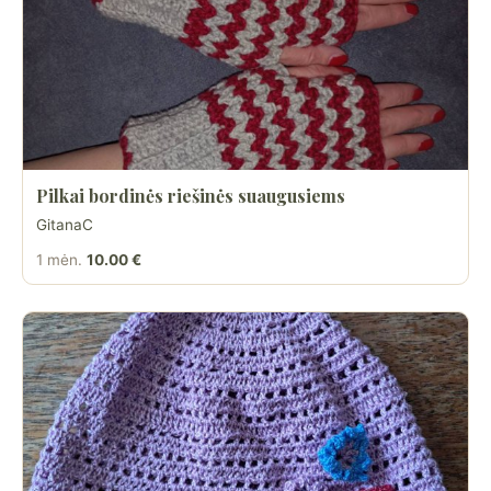
Pilkai bordinės riešinės suaugusiems
GitanaC
1 mėn.
10.00 €