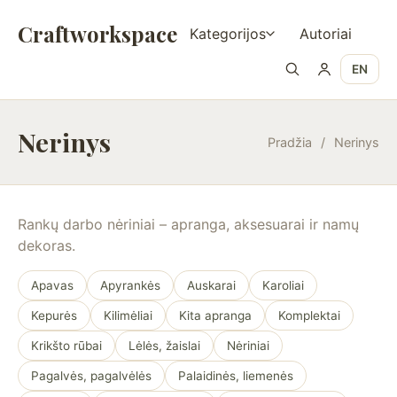
Craftworkspace
Kategorijos
Autoriai
EN
Nerinys
Pradžia
/
Nerinys
Rankų darbo nėriniai – apranga, aksesuarai ir namų
dekoras.
Apavas
Apyrankės
Auskarai
Karoliai
Kepurės
Kilimėliai
Kita apranga
Komplektai
Krikšto rūbai
Lėlės, žaislai
Nėriniai
Pagalvės, pagalvėlės
Palaidinės, liemenės