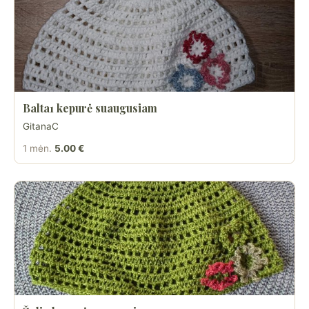
Balta1 kepurė suaugusiam
GitanaC
1 mėn.
5.00 €