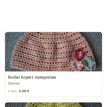
Rožinė kepurė suaugusiam
GitanaC
1 mėn.
5.00 €