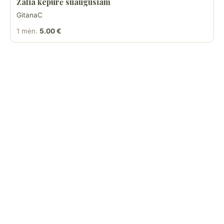
Žalia kepurė suaugusiam
GitanaC
1 mėn.
5.00 €