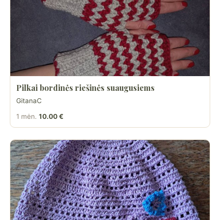
Pilkai bordinės riešinės suaugusiems
GitanaC
1 mėn.
10.00 €