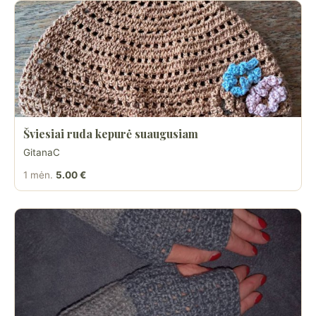
Šviesiai ruda kepurė suaugusiam
GitanaC
1 mėn.
5.00 €