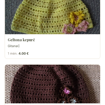
Geltona kepurė
GitanaC
1 mėn.
4.00 €