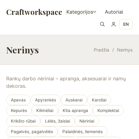
Craftworkspace
Kategorijos
Autoriai
EN
Nerinys
Pradžia
/
Nerinys
Rankų darbo nėriniai – apranga, aksesuarai ir namų
dekoras.
Apavas
Apyrankės
Auskarai
Karoliai
Kepurės
Kilimėliai
Kita apranga
Komplektai
Krikšto rūbai
Lėlės, žaislai
Nėriniai
Pagalvės, pagalvėlės
Palaidinės, liemenės