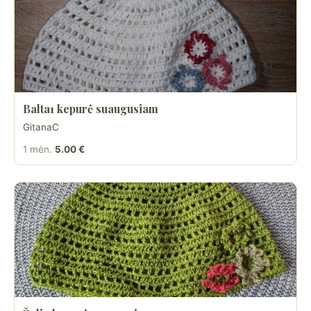
Balta1 kepurė suaugusiam
GitanaC
1 mėn.
5.00 €