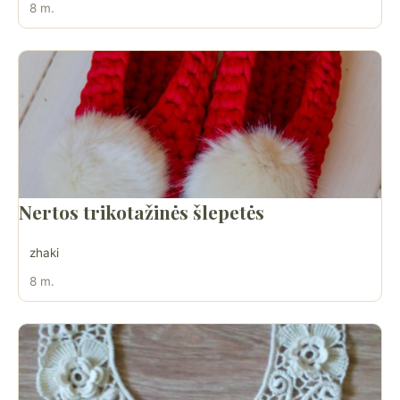
8 m.
Nertos trikotažinės šlepetės
zhaki
8 m.