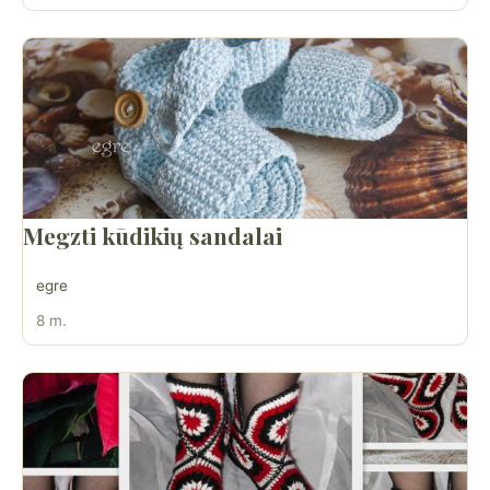
Megzti kūdikių sandalai
egre
8 m.