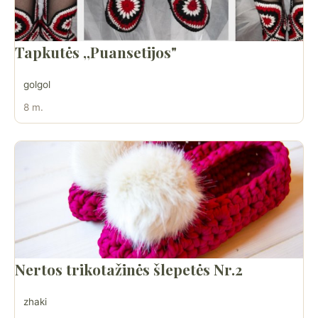
Tapkutės ,,Puansetijos"
golgol
8 m.
Nertos trikotažinės šlepetės Nr.2
zhaki