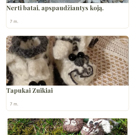
Nerti batai, apspaudžiantys koją.
7 m.
Tapukai Zuikiai
7 m.