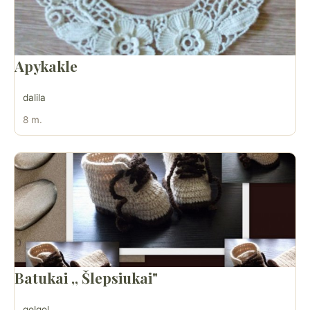
Apykakle
dalila
8 m.
Batukai ,, Šlepsiukai"
golgol