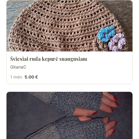
Šviesiai ruda kepurė suaugusiam
GitanaC
1 mėn.
5.00 €