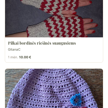
Pilkai bordinės riešinės suaugusiems
GitanaC
1 mėn.
10.00 €