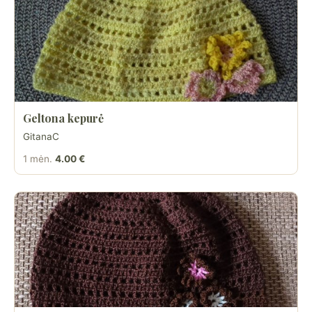
Geltona kepurė
GitanaC
1 mėn.
4.00 €