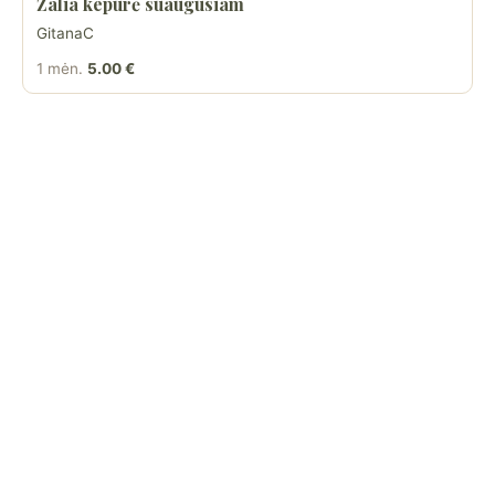
Žalia kepurė suaugusiam
GitanaC
1 mėn.
5.00 €