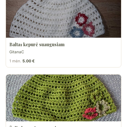
Balta1 kepurė suaugusiam
GitanaC
1 mėn.
5.00 €