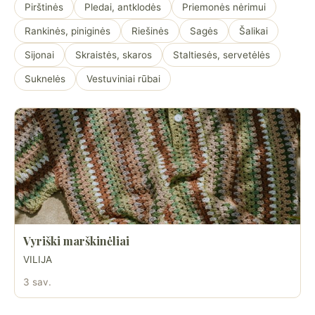
Pirštinės
Pledai, antklodės
Priemonės nėrimui
Rankinės, piniginės
Riešinės
Sagės
Šalikai
Sijonai
Skraistės, skaros
Staltiesės, servetėlės
Suknelės
Vestuviniai rūbai
Vyriški marškinėliai
VILIJA
3 sav.