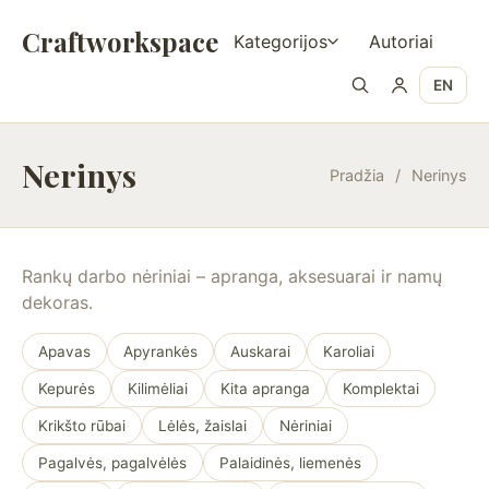
Craftworkspace
Kategorijos
Autoriai
EN
Nerinys
Pradžia
/
Nerinys
Rankų darbo nėriniai – apranga, aksesuarai ir namų
dekoras.
Apavas
Apyrankės
Auskarai
Karoliai
Kepurės
Kilimėliai
Kita apranga
Komplektai
Krikšto rūbai
Lėlės, žaislai
Nėriniai
Pagalvės, pagalvėlės
Palaidinės, liemenės