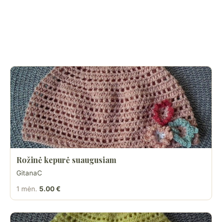
Rožinė kepurė suaugusiam
GitanaC
1 mėn.
5.00 €